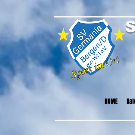
S
HOME
Kal