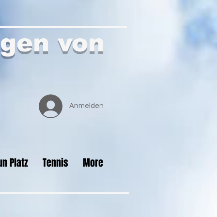
gen von
Anmelden
un Platz
Tennis
More