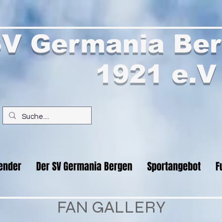
V Germania Ber
1921 e.V
ender
Der SV Germania Bergen
Sportangebot
F
FAN GALLERY